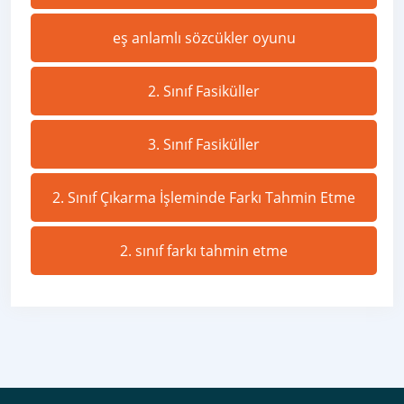
eş anlamlı sözcükler oyunu
2. Sınıf Fasiküller
3. Sınıf Fasiküller
2. Sınıf Çıkarma İşleminde Farkı Tahmin Etme
2. sınıf farkı tahmin etme