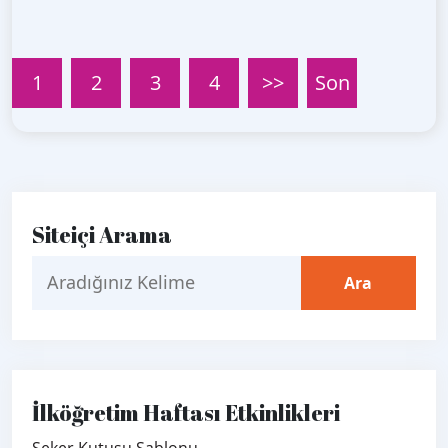
1
2
3
4
>>
Son
Siteiçi Arama
İlköğretim Haftası Etkinlikleri