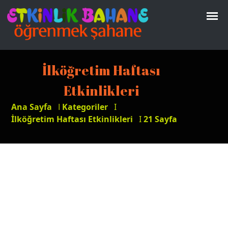
İlköğretim Haftası
Etkinlikleri
Ana Sayfa
I
Kategoriler
I
İlköğretim Haftası Etkinlikleri
I
21 Sayfa