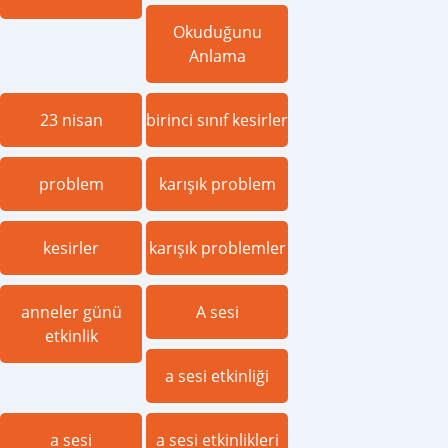
Okuduğunu
Anlama
23 nisan
birinci sınıf kesirler
problem
karışık problem
kesirler
karışık problemler
anneler günü
A sesi
etkinlik
a sesi etkinliği
a sesi
a sesi etkinlikleri