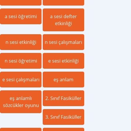
a sesi öğretimi
a sesi defter
etkinliği
n sesi etkinliği
n sesi çalışmaları
n sesi öğretimi
e sesi etkinliği
e sesi çalışmaları
eş anlam
eş anlamlı
2. Sınıf Fasiküller
sözcükler oyunu
3. Sınıf Fasiküller