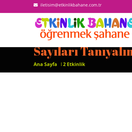
iletisim@etkinlikbahane.com.tr
Sayıları Tanıyalı
Ana Sayfa
I
2 Etkinlik