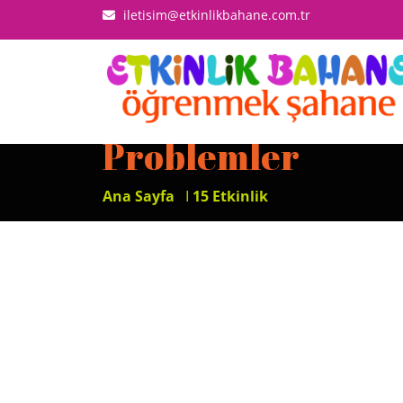
iletisim@etkinlikbahane.com.tr
Problemler
Ana Sayfa
I
15 Etkinlik