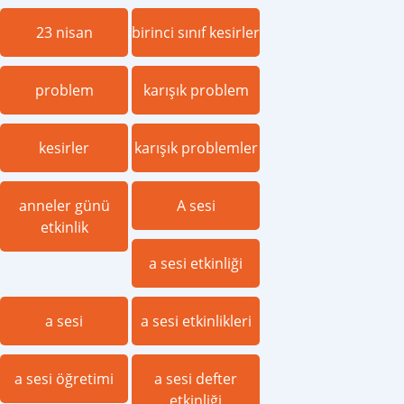
23 nisan
birinci sınıf kesirler
problem
karışık problem
kesirler
karışık problemler
anneler günü
A sesi
etkinlik
a sesi etkinliği
a sesi
a sesi etkinlikleri
a sesi öğretimi
a sesi defter
etkinliği