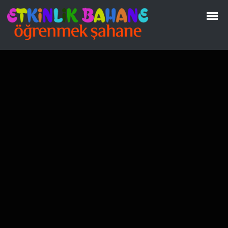
2. Sınıf
Ana Sayfa
I
Etkinlik