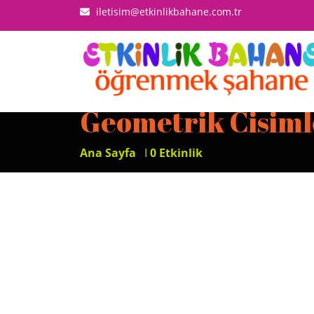
iletisim@etkinlikbahane.com.tr
Geometrik Cisimle
Ana Sayfa
I
0 Etkinlik