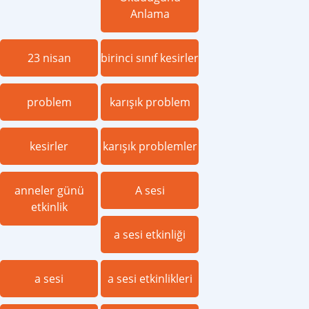
Anlama
23 nisan
birinci sınıf kesirler
problem
karışık problem
kesirler
karışık problemler
anneler günü
A sesi
etkinlik
a sesi etkinliği
a sesi
a sesi etkinlikleri