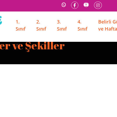
1.
2.
3.
4.
Belirli 
Sınıf
Sınıf
Sınıf
Sınıf
ve Hafta
r ve Şekiller