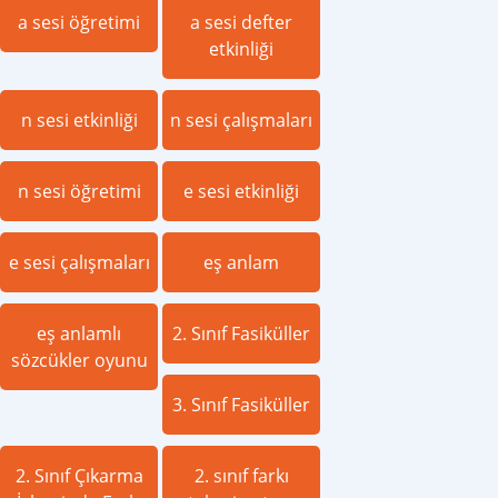
a sesi öğretimi
a sesi defter
etkinliği
n sesi etkinliği
n sesi çalışmaları
n sesi öğretimi
e sesi etkinliği
e sesi çalışmaları
eş anlam
eş anlamlı
2. Sınıf Fasiküller
sözcükler oyunu
3. Sınıf Fasiküller
2. Sınıf Çıkarma
2. sınıf farkı