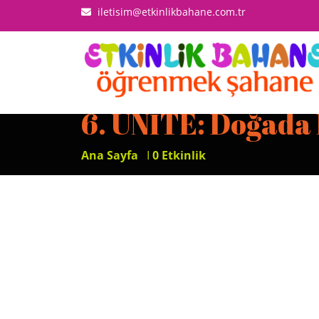
iletisim@etkinlikbahane.com.tr
6. ÜNİTE: Doğada
Ana Sayfa
I
0 Etkinlik