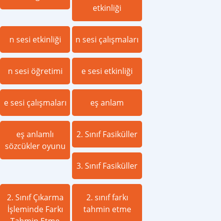
etkinliği
n sesi etkinliği
n sesi çalışmaları
n sesi öğretimi
e sesi etkinliği
e sesi çalışmaları
eş anlam
eş anlamlı
2. Sınıf Fasiküller
sözcükler oyunu
3. Sınıf Fasiküller
2. Sınıf Çıkarma
2. sınıf farkı
İşleminde Farkı
tahmin etme