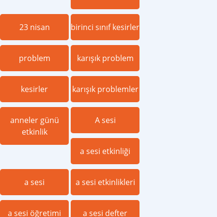
23 nisan
birinci sınıf kesirler
problem
karışık problem
kesirler
karışık problemler
anneler günü
A sesi
etkinlik
a sesi etkinliği
a sesi
a sesi etkinlikleri
a sesi öğretimi
a sesi defter